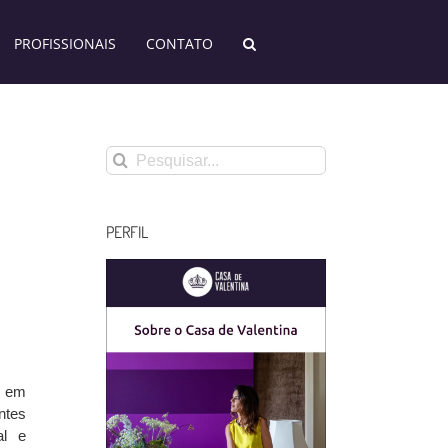
PROFISSIONAIS
CONTATO
Buscar
resultados
para:
PERFIL
5 em
ntes
al e