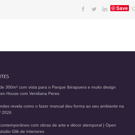
Save
Facebook
Twitter
LinkedIn
NTES
de 300m² com vista para o Parque Ibirapuera e muito design
Open House com Veridiana Peres
andes revela como o fazer manual deu forma ao seu ambiente na
 2026
contemporâneo com obras de arte e décor atemporal | Open
údio Glik de Interiores