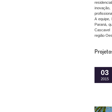
residenci
inovação, 
profission
A equipe,
Paraná, qu
Cascavel 
região Oe
Projeto
03
2015