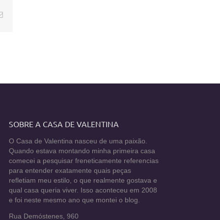
E-
mail
SOBRE A CASA DE VALENTINA
O Casa de Valentina nasceu de uma paixão.
Quando estava montando minha primeira casa
comecei a pesquisar freneticamente referencias
para entender exatamente quais peças
refletiam meu estilo, o que realmente gostava e
qual casa queria viver. Isso aconteceu em 2008
e foi neste mesmo ano que montei o blog.
Rua Demóstenes, 960