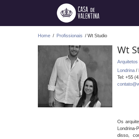
Ir
para
o
conteúdo
Home
/
Profissionais
/ Wt Studio
Wt S
Arquitetos
Londrina
/
Tel: +55 (
contato@w
Os arquit
Londrina-
disso, co