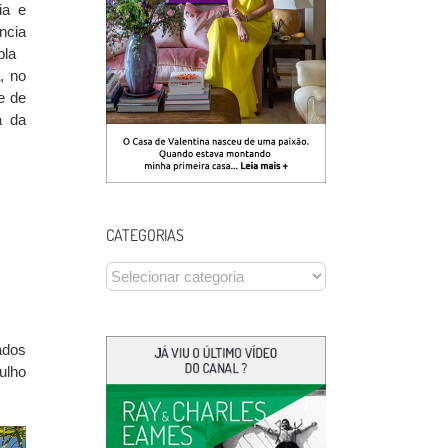
ia e
ncia
pla
, no
e de
a da
CATEGORIAS
CATEGORIAS
ados
ulho