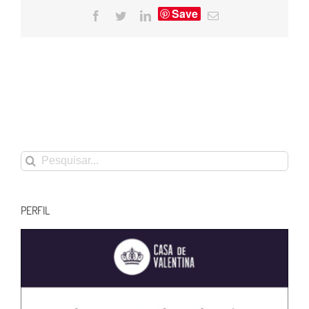
Save
Facebook
Twitter
LinkedIn
E-
mail
Buscar
resultados
para:
PERFIL