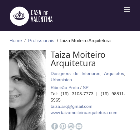
Ir
para
o
conteúdo
Home
/
Profissionais
/ Taiza Moiteiro Arquitetura
Taiza Moiteiro
Arquitetura
Designers de Interiores
,
Arquitetos
,
Urbanistas
Ribeirão Preto
/
SP
Tel: (16) 3103-7773 | (16) 98811-
5965
taiza.arq@gmail.com
www.taizamoiteiroarquitetura.com