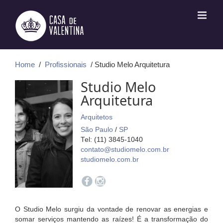
Ir
para
o
conteúdo
Home
/
Profissionais
/ Studio Melo Arquitetura
Studio Melo
Arquitetura
Arquitetos
São Paulo
/
SP
Tel: (11) 3845-1040
contato@studiomelo.com.br
studiomelo.com.br
O Studio Melo surgiu da vontade de renovar as energias e
somar serviços mantendo as raízes! É a transformação do