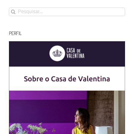
Buscar
resultados
para:
PERFIL