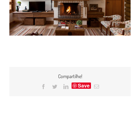
Compartilhe!
Save
Facebook
Twitter
LinkedIn
E-
mail