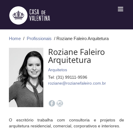
Ir
para
o
conteúdo
Home
/
Profissionais
/ Roziane Faleiro Arquitetura
Roziane Faleiro
Arquitetura
Arquitetos
Tel: (31) 99111-9596
roziane@rozianefaleiro.com.br
O escritório trabalha com consultoria e projetos de
arquitetura residencial, comercial, corporativos e interiores.