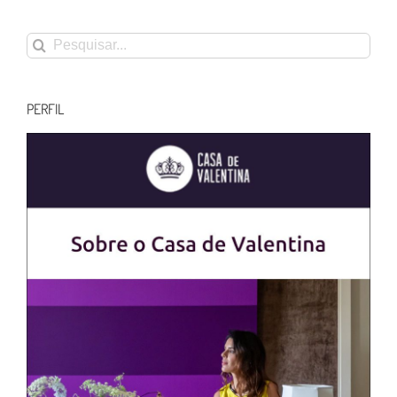
Buscar
resultados
para:
PERFIL