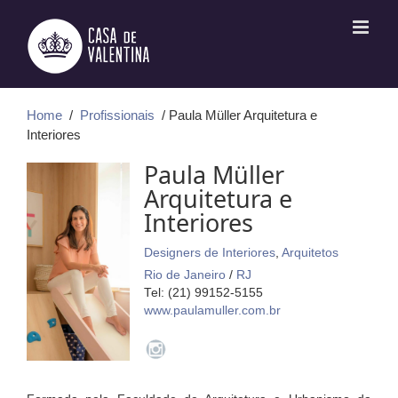
Ir
para
o
conteúdo
Home
/
Profissionais
/ Paula Müller Arquitetura e
Interiores
Paula Müller
Arquitetura e
Interiores
Designers de Interiores
,
Arquitetos
Rio de Janeiro
/
RJ
Tel: (21) 99152-5155
www.paulamuller.com.br