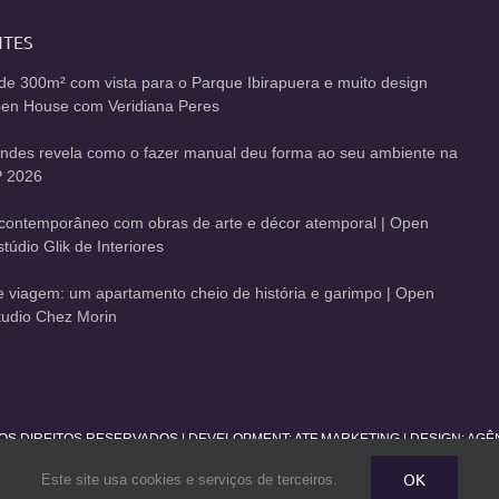
NTES
de 300m² com vista para o Parque Ibirapuera e muito design
Open House com Veridiana Peres
andes revela como o fazer manual deu forma ao seu ambiente na
 2026
contemporâneo com obras de arte e décor atemporal | Open
údio Glik de Interiores
de viagem: um apartamento cheio de história e garimpo | Open
udio Chez Morin
 OS DIREITOS RESERVADOS | DEVELOPMENT:
ATF MARKETING
| DESIGN: AG
OK
Este site usa cookies e serviços de terceiros.
Facebook
Twitter
Instagram
Pinterest
YouTube
Rss