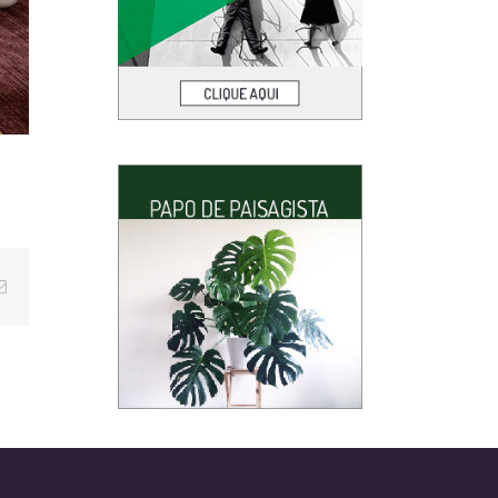
E-
mail