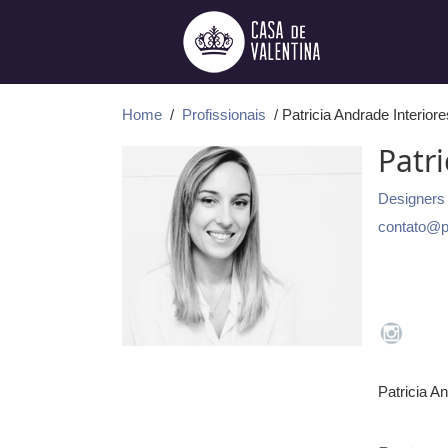
Ir
para
o
conteúdo
Home
/
Profissionais
/ Patricia Andrade Interiore
Patri
Designers 
contato@pa
Patricia A