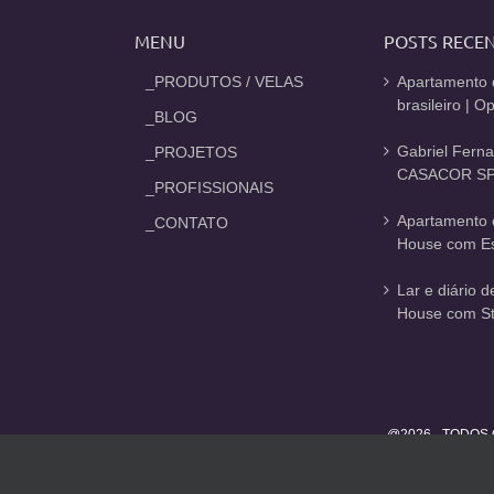
MENU
POSTS RECE
_PRODUTOS / VELAS
Apartamento 
brasileiro | 
_BLOG
Gabriel Fern
_PROJETOS
CASACOR SP
_PROFISSIONAIS
Apartamento 
_CONTATO
House com Est
Lar e diário 
House com St
@2026 - TODOS