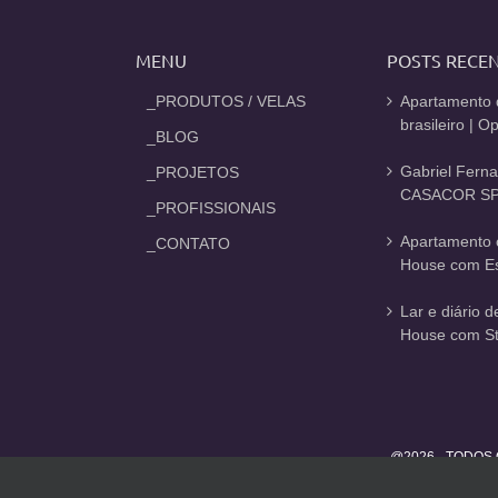
MENU
POSTS RECE
_PRODUTOS / VELAS
Apartamento 
brasileiro | 
_BLOG
Gabriel Fern
_PROJETOS
CASACOR SP
_PROFISSIONAIS
Apartamento 
_CONTATO
House com Est
Lar e diário 
House com St
@2026 - TODOS