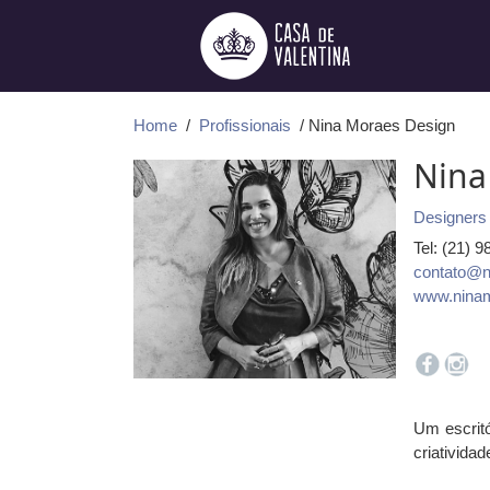
Ir
para
o
conteúdo
Home
/
Profissionais
/ Nina Moraes Design
Nina
Designers 
Tel: (21) 
contato@n
www.ninam
Um escritó
criatividad