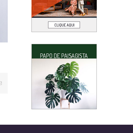
E-
mail