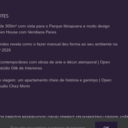
NTES
de 300m² com vista para o Parque Ibirapuera e muito design
Open House com Veridiana Peres
andes revela como o fazer manual deu forma ao seu ambiente na
 2026
contemporâneo com obras de arte e décor atemporal | Open
údio Glik de Interiores
de viagem: um apartamento cheio de história e garimpo | Open
udio Chez Morin
 OS DIREITOS RESERVADOS | DEVELOPMENT:
ATF MARKETING
| DESIGN: AG
OK
Este site usa cookies e serviços de terceiros.