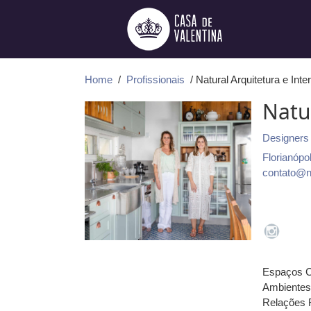
Ir
para
o
conteúdo
Home
/
Profissionais
/ Natural Arquitetura e Inte
Natur
Designers 
Florianópol
contato@na
Espaços C
Ambientes
Relações 