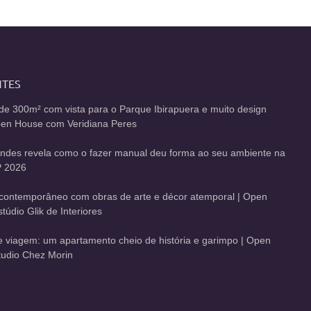
NTES
de 300m² com vista para o Parque Ibirapuera e muito design
Open House com Veridiana Peres
andes revela como o fazer manual deu forma ao seu ambiente na
 2026
contemporâneo com obras de arte e décor atemporal | Open
údio Glik de Interiores
de viagem: um apartamento cheio de história e garimpo | Open
udio Chez Morin