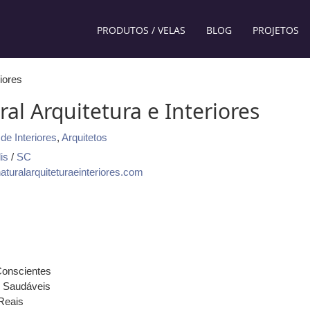
PRODUTOS / VELAS
BLOG
PROJETOS
riores
al Arquitetura e Interiores
de Interiores
,
Arquitetos
is
/
SC
turalarquiteturaeinteriores.com
onscientes
 Saudáveis
Reais