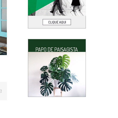
E-
mail