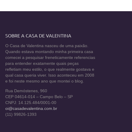
SOBRE A CASA DE VALENTINA
O Casa de Valentina nasceu de uma paixão.
Quando estava montando minha primeira casa
comecei a pesquisar freneticamente referencias
para entender exatamente quais peças
refletiam meu estilo, o que realmente gostava e
qual casa queria viver. Isso aconteceu em 2008
e foi neste mesmo ano que montei o blog.
Rua Demóstenes, 960
CEP 04614-014 – Campo Belo – SP
CNPJ: 14.125.484/0001-00
oi@casadevalentina.com.br
(11) 99826-1393