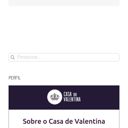
mail
Buscar
resultados
para:
PERFIL