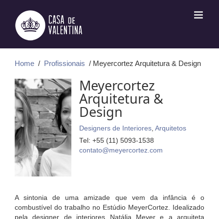
Ir
para
o
conteúdo
Home
/
Profissionais
/ Meyercortez Arquitetura & Design
Meyercortez
Arquitetura &
Design
Designers de Interiores
,
Arquitetos
Tel: +55 (11) 5093-1538
contato@meyercortez.com
A sintonia de uma amizade que vem da infância é o
combustível do trabalho no Estúdio MeyerCortez. Idealizado
pela designer de interiores Natália Meyer e a arquiteta