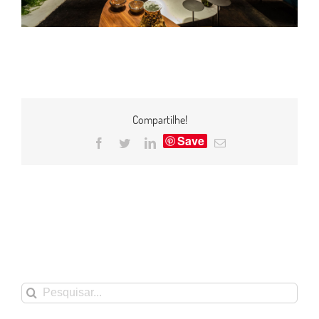
Compartilhe!
Save
Facebook
Twitter
LinkedIn
E-
mail
Buscar
resultados