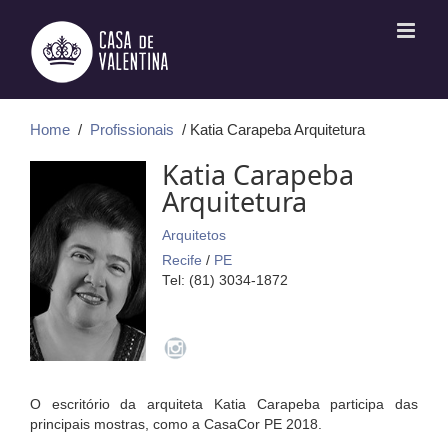
Ir
para
o
conteúdo
Home
/
Profissionais
/ Katia Carapeba Arquitetura
Katia Carapeba
Arquitetura
Arquitetos
Recife
/
PE
Tel: (81) 3034-1872
O escritório da arquiteta Katia Carapeba participa das
principais mostras, como a CasaCor PE 2018.