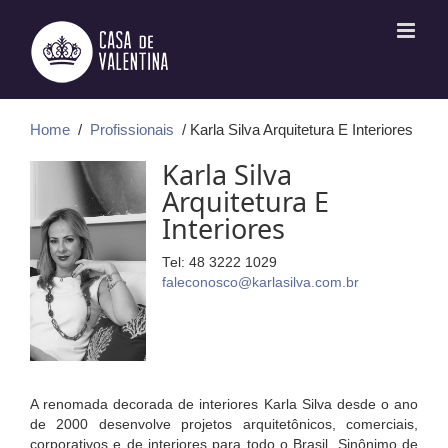
Ir
para
o
conteúdo
Home
/
Profissionais
/ Karla Silva Arquitetura E Interiores
Karla Silva
Arquitetura E
Interiores
Tel: 48 3222 1029
faleconosco@karlasilva.com.br
A renomada decorada de interiores Karla Silva desde o ano
de 2000 desenvolve projetos arquitetônicos, comerciais,
corporativos e de interiores para todo o Brasil. Sinônimo de