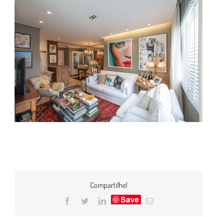
Compartilhe!
Save
Facebook
Twitter
LinkedIn
E-
mail