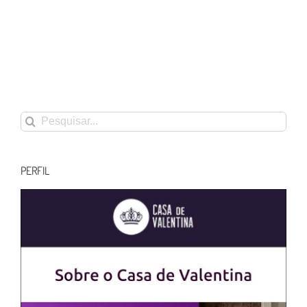
Buscar
resultados
para:
PERFIL