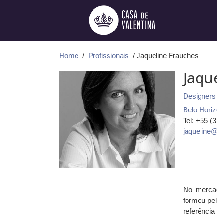
Ir
para
o
conteúdo
Home
/
Profissionais
/ Jaqueline Frauches
Jaqu
Designers 
Belo Horiz
Tel: +55 (
jaqueline@
No mercad
formou pel
referênci