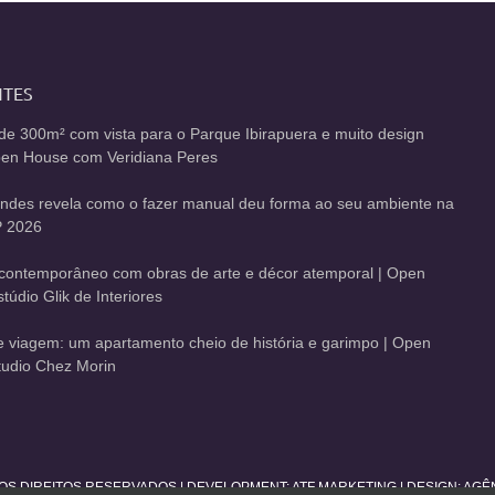
NTES
de 300m² com vista para o Parque Ibirapuera e muito design
Open House com Veridiana Peres
andes revela como o fazer manual deu forma ao seu ambiente na
 2026
contemporâneo com obras de arte e décor atemporal | Open
údio Glik de Interiores
de viagem: um apartamento cheio de história e garimpo | Open
udio Chez Morin
 OS DIREITOS RESERVADOS | DEVELOPMENT:
ATF MARKETING
| DESIGN: AG