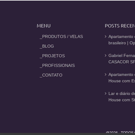
MENU
POSTS RECE
_PRODUTOS / VELAS
Apartamento 
brasileiro | 
_BLOG
Gabriel Fern
_PROJETOS
CASACOR SP
_PROFISSIONAIS
Apartamento 
_CONTATO
House com Est
Lar e diário 
House com St
@2026 - TODOS