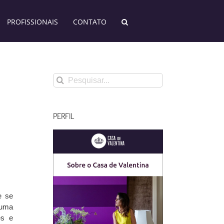
PROFISSIONAIS
CONTATO
Buscar
resultados
para:
PERFIL
e se
 uma
es e