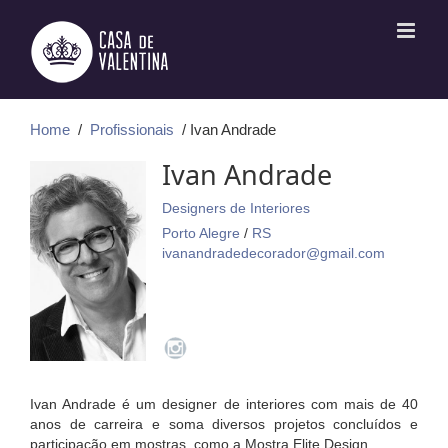
Ir
para
o
conteúdo
Home
/
Profissionais
/ Ivan Andrade
Ivan Andrade
Designers de Interiores
Porto Alegre
/
RS
ivanandradedecorador@gmail.com
Ivan Andrade é um designer de interiores com mais de 40
anos de carreira e soma diversos projetos concluídos e
participação em mostras, como a Mostra Elite Design.