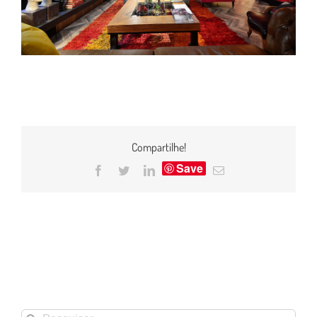
Compartilhe!
Save
Facebook
Twitter
LinkedIn
E-
mail
Buscar