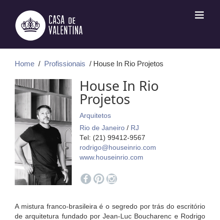
Ir
para
o
conteúdo
Home
/
Profissionais
/ House In Rio Projetos
House In Rio
Projetos
Arquitetos
Rio de Janeiro
/
RJ
Tel: (21) 99412-9567
rodrigo@houseinrio.com
www.houseinrio.com
A mistura franco-brasileira é o segredo por trás do escritório
de arquitetura fundado por Jean-Luc Boucharenc e Rodrigo