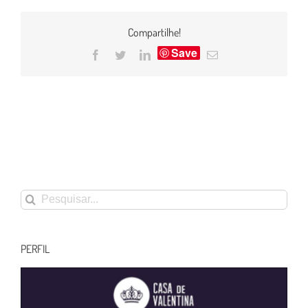
Compartilhe!
Save
Facebook
Twitter
LinkedIn
E-
mail
Buscar
resultados
para:
PERFIL