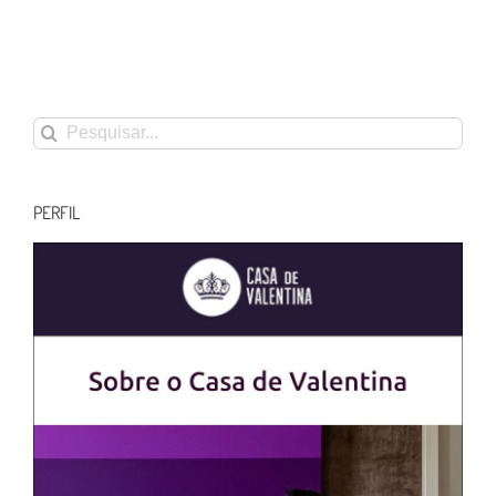
Buscar
resultados
para:
PERFIL