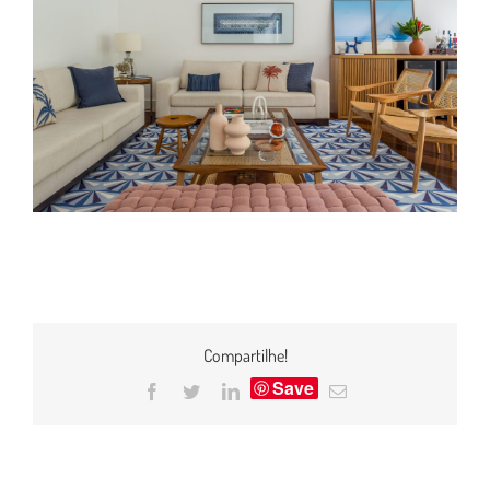
Compartilhe!
Save
Facebook
Twitter
LinkedIn
E-
mail