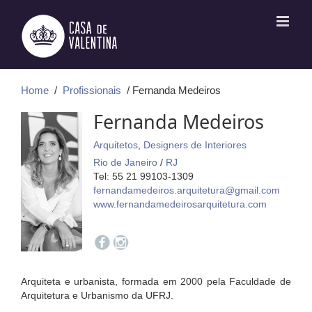
Ir
para
o
conteúdo
Home
/
Profissionais
/ Fernanda Medeiros
Fernanda Medeiros
Arquitetos
,
Designers de Interiores
Rio de Janeiro
/
RJ
Tel: 55 21 99103-1309
fernandamedeiros.arquitetura@gmail.com
www.fernandamedeirosarquitetura.com
Arquiteta e urbanista, formada em 2000 pela Faculdade de
Arquitetura e Urbanismo da UFRJ.