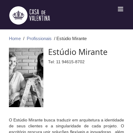
Ir
para
o
conteúdo
Home
/
Profissionais
/ Estúdio Mirante
Estúdio Mirante
Tel: 11 94615-8702
O
Estúdio Mirante
busca traduzir em arquitetura a identidade
de seus clientes e a singularidade de cada projeto. O
escritório procura unir soluções flexíveis e inovadoras, além