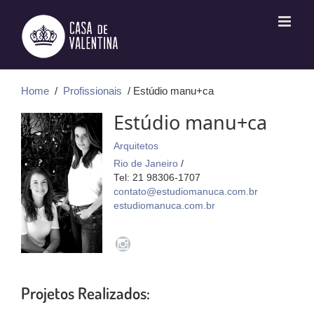
Ir
para
o
conteúdo
Home
/
Profissionais
/ Estúdio manu+ca
Estúdio manu+ca
Arquitetos
Rio de Janeiro
/
Tel: 21 98306-1707
contato@estudiomanuca.com.br
estudiomanuca.com.br
Projetos Realizados: