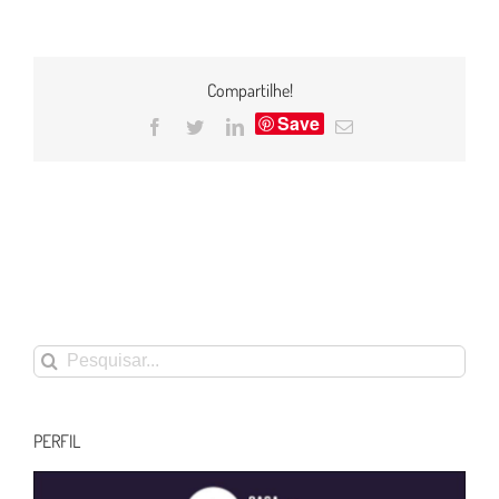
Compartilhe!
Save
Facebook
Twitter
LinkedIn
E-
mail
Buscar
resultados
para:
PERFIL