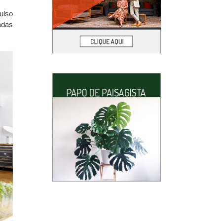
ulso
adas