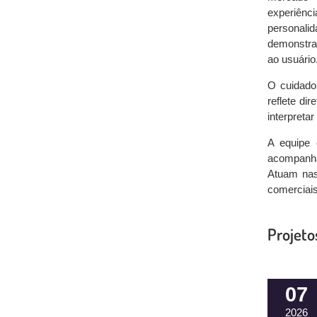
experiênc
personal
demonstra
ao usuário
O cuidado
reflete di
interpretar
A equipe 
acompanha
Atuam nas
comerciais
Projeto
07
2026