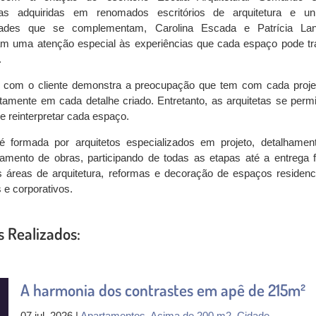
ias adquiridas em renomados escritórios de arquitetura e un
idades que se complementam, Carolina Escada e Patrícia La
m uma atenção especial às experiências que cada espaço pode tr
.
 com o cliente demonstra a preocupação que tem com cada proje
retamente em cada detalhe criado. Entretanto, as arquitetas se perm
 e reinterpretar cada espaço.
é formada por arquitetos especializados em projeto, detalhamen
mento de obras, participando de todas as etapas até a entrega fi
 áreas de arquitetura, reformas e decoração de espaços residenci
 e corporativos.
s Realizados:
A harmonia dos contrastes em apê de 215m²
07 jul, 2026 |
Apartamentos
,
Acima de 200 m2
,
Cidade