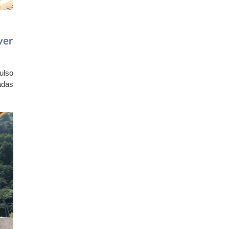
ver
ulso
adas