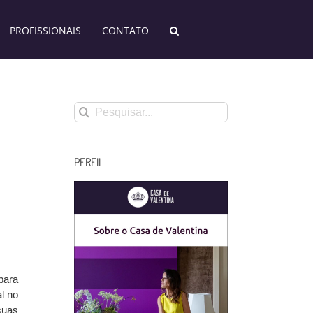
PROFISSIONAIS
CONTATO
Buscar
resultados
para:
PERFIL
para
l no
suas