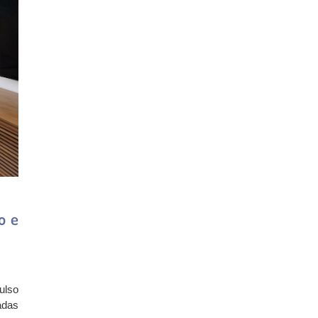
o e
ulso
adas