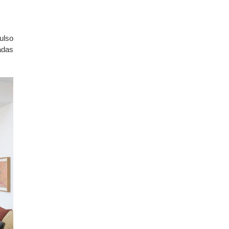
ulso
adas