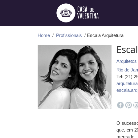
Ir
para
o
conteúdo
Home
/
Profissionais
/ Escala Arquitetura
Esca
Arquitetos
Rio de Jan
Tel: (21) 2
arquitetur
escala.arq
O sucesso 
que, em 20
mercado 