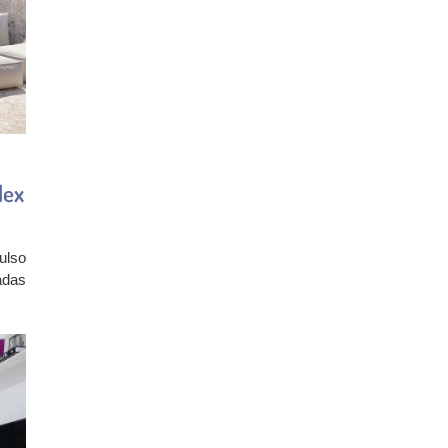
lex
ulso
adas