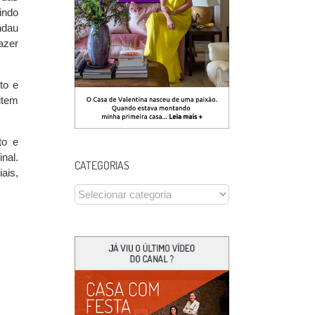
indo
ndau
azer
to e
item
to e
nal.
CATEGORIAS
ais,
CATEGORIAS