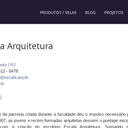
PRODUTOS / VELAS
BLOG
PROJETOS
la Arquitetura
eiro
/
RJ
512 - 6478
a@escala.arq.br
.br
da parceria criada durante a faculdade deu o impulso necessário 
07, as jovens e recém-formadas arquitetas dessem o pontapé inicia
com a criação do escritório Escala Arquitetura. Somando 