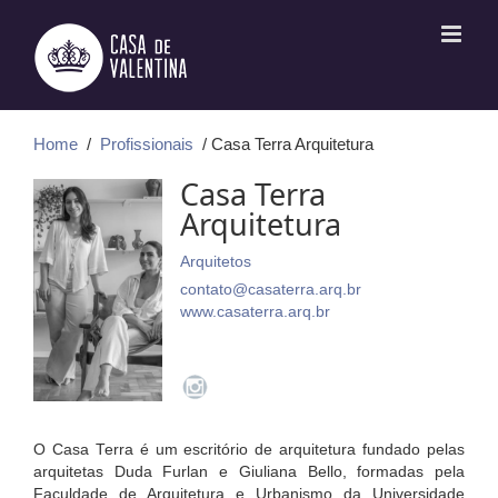
Ir
para
o
conteúdo
Home
/
Profissionais
/ Casa Terra Arquitetura
Casa Terra
Arquitetura
Arquitetos
contato@casaterra.arq.br
www.casaterra.arq.br
O Casa Terra é um escritório de arquitetura fundado pelas
arquitetas Duda Furlan e Giuliana Bello, formadas pela
Faculdade de Arquitetura e Urbanismo da Universidade