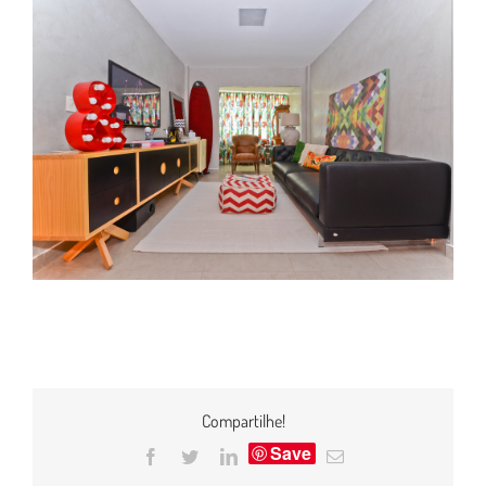
Compartilhe!
Save
Facebook
Twitter
LinkedIn
E-
mail