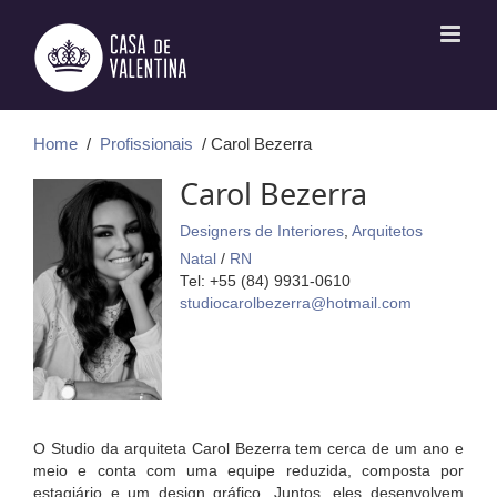
Ir
para
o
conteúdo
Home
/
Profissionais
/ Carol Bezerra
Carol Bezerra
Designers de Interiores
,
Arquitetos
Natal
/
RN
Tel: +55 (84) 9931-0610
studiocarolbezerra@hotmail.com
O Studio da arquiteta Carol Bezerra tem cerca de um ano e
meio e conta com uma equipe reduzida, composta por
estagiário e um design gráfico. Juntos, eles desenvolvem