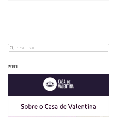
Buscar
resultados
para:
PERFIL