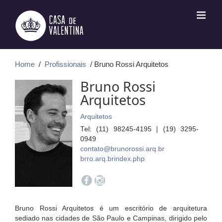
Ir
para
o
conteúdo
Home
/
Profissionais
/ Bruno Rossi Arquitetos
Bruno Rossi
Arquitetos
Arquitetos
Tel: (11) 98245-4195 | (19) 3295-
0949
contato@brunorossi.arq.br
brro.arq.brindex.php
Bruno Rossi Arquitetos é um escritório de arquitetura
sediado nas cidades de São Paulo e Campinas, dirigido pelo