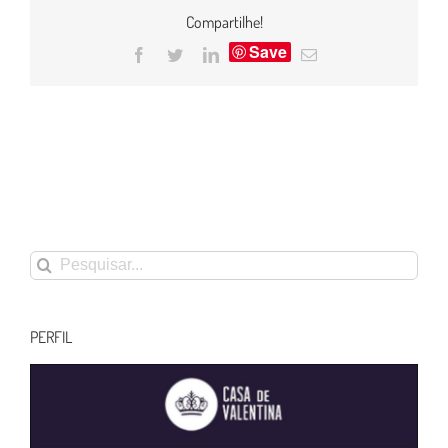
Compartilhe!
Save
Facebook
Twitter
LinkedIn
E-
mail
Buscar
resultados
para:
PERFIL