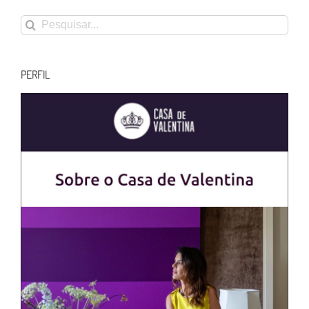
Buscar
resultados
para:
PERFIL