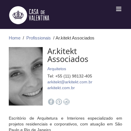
Ir
para
o
conteúdo
Home
/
Profissionais
/ Ar.kitekt Associados
Ar.kitekt
Associados
Arquitetos
Tel: +55 (11) 98132-405
arkitekt@arkitekt.com.br
arkitekt.com.br
Escritório de Arquitetura e Interiores especializado em
projetos residenciais e corporativos, com atuação em São
Paulo e Rio de Janeiro