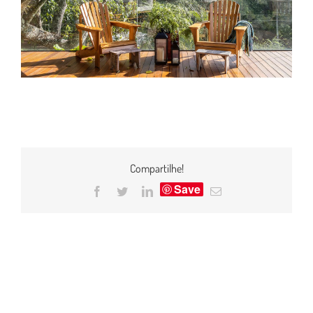
Compartilhe!
Save
Facebook
Twitter
LinkedIn
E-
mail