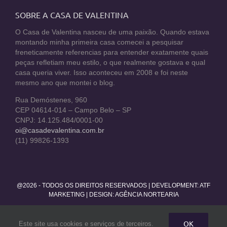
SOBRE A CASA DE VALENTINA
O Casa de Valentina nasceu de uma paixão. Quando estava
montando minha primeira casa comecei a pesquisar
freneticamente referencias para entender exatamente quais
peças refletiam meu estilo, o que realmente gostava e qual
casa queria viver. Isso aconteceu em 2008 e foi neste
mesmo ano que montei o blog.
Rua Demóstenes, 960
CEP 04614-014 – Campo Belo – SP
CNPJ: 14.125.484/0001-00
oi@casadevalentina.com.br
(11) 99826-1393
@2026 - TODOS OS DIREITOS RESERVADOS | DEVELOPMENT:
ATF
MARKETING
| DESIGN: AGÊNCIA NORTEARIA
Facebook
Twitter
Instagram
Pinterest
YouTube
Rss
OK
Este site usa cookies e serviços de terceiros.