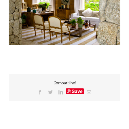
Compartilhe!
Save
Facebook
Twitter
LinkedIn
E-
mail