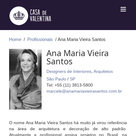
Ir
para
o
conteúdo
Home
/
Profissionais
/ Ana Maria Vieira Santos
Ana Maria Vieira
Santos
Designers de Interiores
,
Arquitetos
São Paulo
/
SP
Tel: +55 (11) 3813-5800
marcele@anamariavieirasantos.com.br
O nome Ana Maria Vieira Santos há muito já virou referência
na área de arquitetura e decoração de alto padrão.
Atualmente a profissional assina projetos no Brasil, na