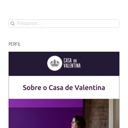
Buscar
resultados
para:
PERFIL