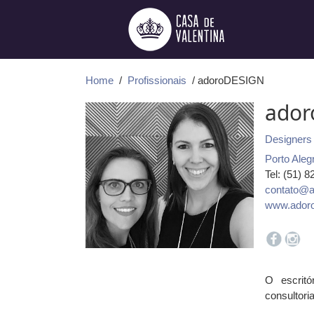
Ir
para
o
conteúdo
Home
/
Profissionais
/ adoroDESIGN
ador
Designers 
Porto Aleg
Tel: (51) 
contato@a
www.adoro
O escritó
consultori