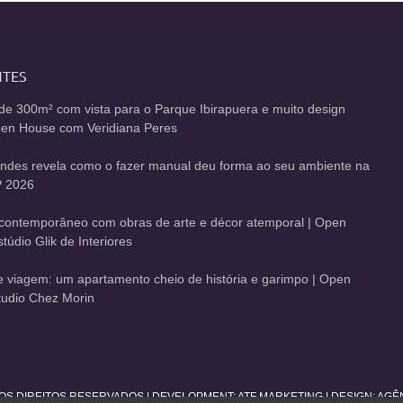
NTES
de 300m² com vista para o Parque Ibirapuera e muito design
Open House com Veridiana Peres
andes revela como o fazer manual deu forma ao seu ambiente na
 2026
contemporâneo com obras de arte e décor atemporal | Open
údio Glik de Interiores
de viagem: um apartamento cheio de história e garimpo | Open
udio Chez Morin
 OS DIREITOS RESERVADOS | DEVELOPMENT:
ATF MARKETING
| DESIGN: AG