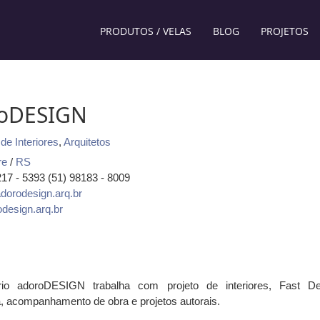
PRODUTOS / VELAS
BLOG
PROJETOS
oDESIGN
de Interiores
,
Arquitetos
re
/
RS
8217 - 5393 (51) 98183 - 8009
dorodesign.arq.br
design.arq.br
rio adoroDESIGN trabalha com projeto de interiores, Fast De
a, acompanhamento de obra e projetos autorais.