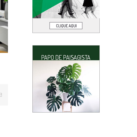
E-
mail