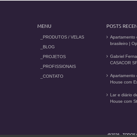
MENU
POSTS RECE
_PRODUTOS / VELAS
Apartamento 
brasileiro | 
_BLOG
Gabriel Fern
_PROJETOS
CASACOR SP
_PROFISSIONAIS
Apartamento 
_CONTATO
House com Est
Lar e diário 
House com St
@2026 - TODOS