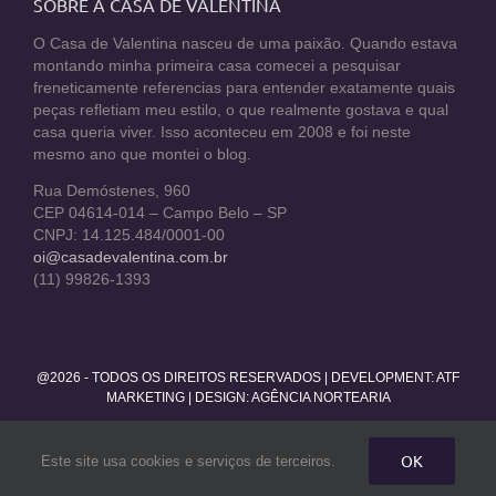
SOBRE A CASA DE VALENTINA
O Casa de Valentina nasceu de uma paixão. Quando estava
montando minha primeira casa comecei a pesquisar
freneticamente referencias para entender exatamente quais
peças refletiam meu estilo, o que realmente gostava e qual
casa queria viver. Isso aconteceu em 2008 e foi neste
mesmo ano que montei o blog.
Rua Demóstenes, 960
CEP 04614-014 – Campo Belo – SP
CNPJ: 14.125.484/0001-00
oi@casadevalentina.com.br
(11) 99826-1393
@2026 - TODOS OS DIREITOS RESERVADOS | DEVELOPMENT:
ATF
MARKETING
| DESIGN: AGÊNCIA NORTEARIA
Facebook
Twitter
Instagram
Pinterest
YouTube
Rss
OK
Este site usa cookies e serviços de terceiros.