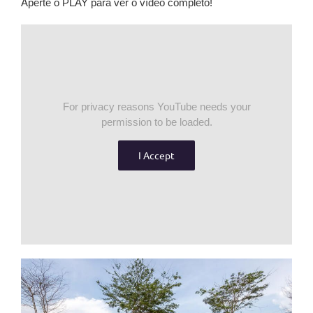
Aperte o PLAY para ver o vídeo completo!
For privacy reasons YouTube needs your
permission to be loaded.
I Accept