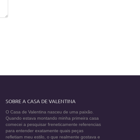
SOBRE A CASA DE VALENTINA
O Casa de Valentina nasceu de uma paixão.
Quando estava montando minha primeira casa
comecei a pesquisar freneticamente referencias
para entender exatamente quais peças
refletiam meu estilo, o que realmente gostava e