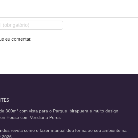
ue eu comentar.
NTES
de 300m² com vista para o Parque Ibirapuera e muito design
Open House com Veridiana Peres
andes revela como o fazer manual deu forma ao seu ambiente na
 2026