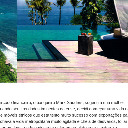
rcado financeiro, o banqueiro Mark Sauders, sugeriu a sua mulher
ando senti os dados iminentes da crise, decidi começar uma vida n
de móveis étnicos que esta tento muito sucesso com exportações pa
chava a vida metropolitana muito agitada e cheia de desvarios, foi aí
car um lugar onde pudessem estar em contato com a natureza.