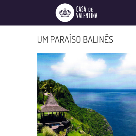
Ir
para
o
conteúdo
UM PARAÍSO BALINÊS