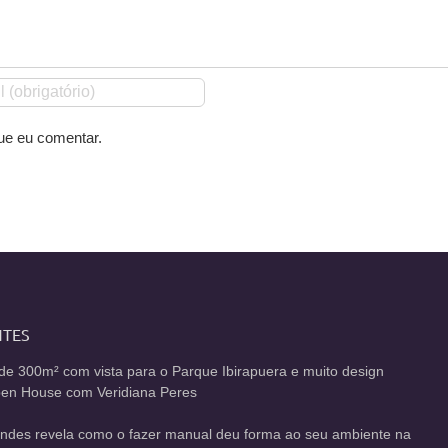
ue eu comentar.
NTES
de 300m² com vista para o Parque Ibirapuera e muito design
Open House com Veridiana Peres
andes revela como o fazer manual deu forma ao seu ambiente na