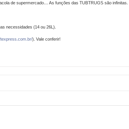
a, sacola de supermercado… As funções das TUBTRUGS são infinitas.
uas necessidades (14 ou 26L).
ftexpress.com.br/
). Vale conferir!
……………………………………………………………………………