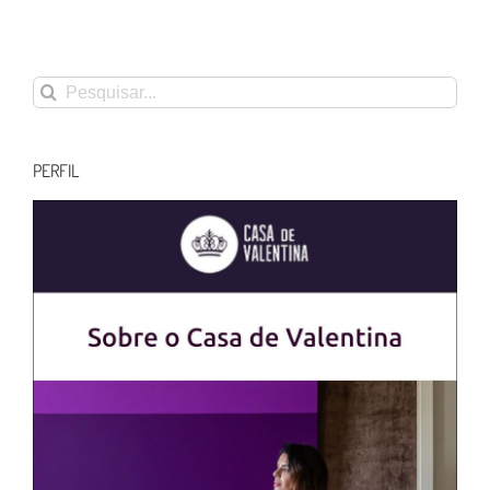
Buscar
resultados
para:
PERFIL