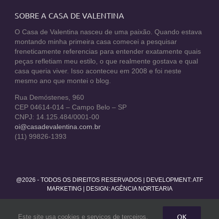
SOBRE A CASA DE VALENTINA
O Casa de Valentina nasceu de uma paixão. Quando estava
montando minha primeira casa comecei a pesquisar
freneticamente referencias para entender exatamente quais
peças refletiam meu estilo, o que realmente gostava e qual
casa queria viver. Isso aconteceu em 2008 e foi neste
mesmo ano que montei o blog.
Rua Demóstenes, 960
CEP 04614-014 – Campo Belo – SP
CNPJ: 14.125.484/0001-00
oi@casadevalentina.com.br
(11) 99826-1393
@2026 - TODOS OS DIREITOS RESERVADOS | DEVELOPMENT:
ATF
MARKETING
| DESIGN: AGÊNCIA NORTEARIA
Facebook
Twitter
Instagram
Pinterest
YouTube
Rss
OK
Este site usa cookies e serviços de terceiros.