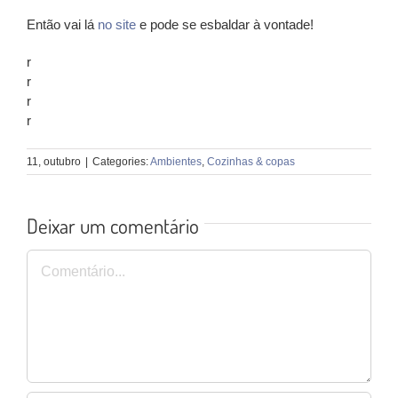
Então vai lá
no site
e pode se esbaldar à vontade!
r
r
r
r
11, outubro
|
Categories:
Ambientes
,
Cozinhas & copas
Deixar um comentário
Comentário