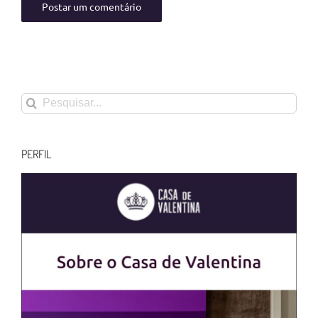
Buscar
resultados
para:
PERFIL