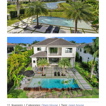
11, fevereiro
|
Categories:
Open House
|
Tags:
open house
,