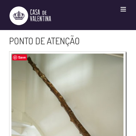
Ir
para
o
conteúdo
PONTO DE ATENÇÃO
Save