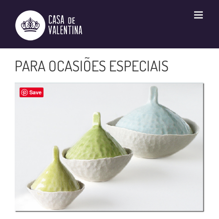
Ir
para
o
conteúdo
PARA OCASIÕES ESPECIAIS
Save