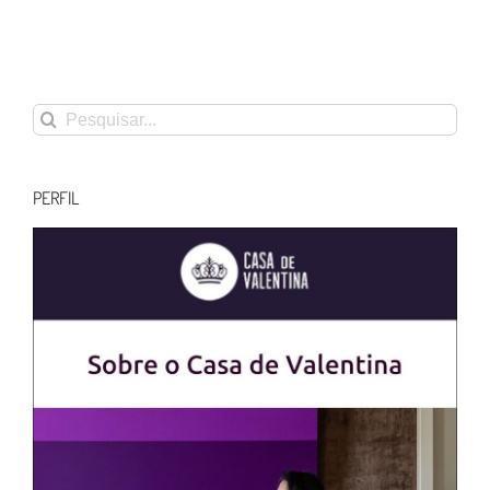
Buscar
resultados
para:
PERFIL