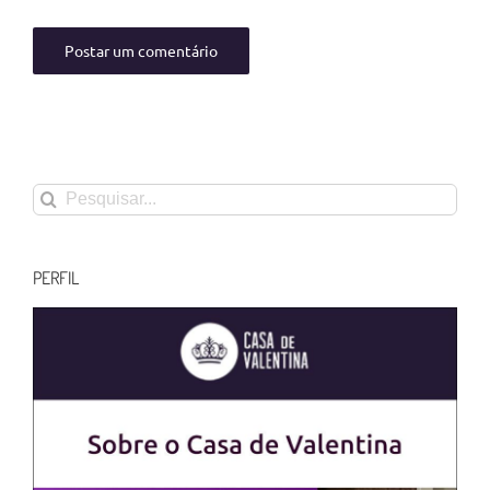
Buscar
resultados
para:
PERFIL