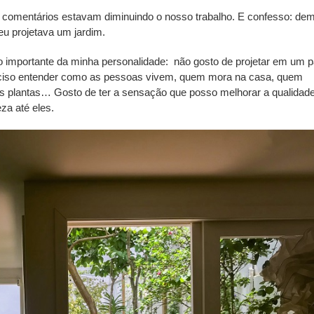
 comentários estavam diminuindo o nosso trabalho. E confesso: dem
u projetava um jardim.
 importante da minha personalidade:
não gosto de projetar em um p
preciso entender como as pessoas vivem, quem mora na casa, quem
 as plantas… Gosto de ter a sensação que posso melhorar a qualidad
za até eles.