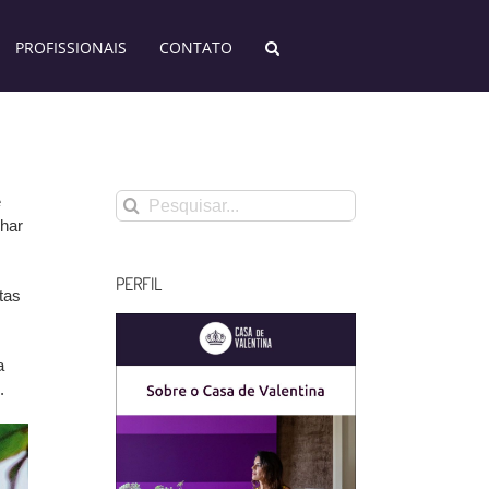
PROFISSIONAIS
CONTATO
Buscar
e
resultados
nhar
para:
PERFIL
tas
a
.