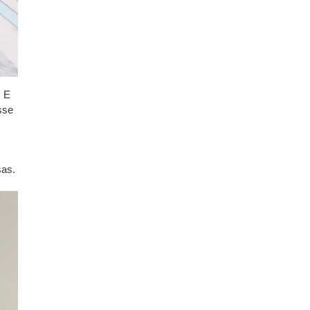
. E
sse
sas.