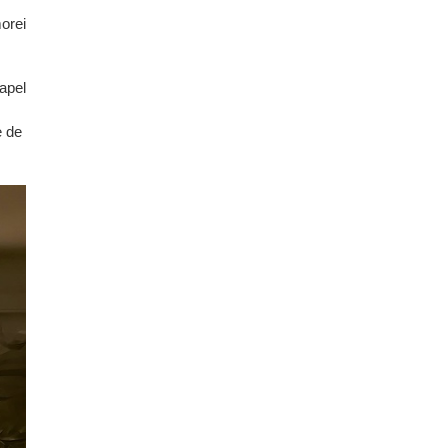
orei
apel
e de