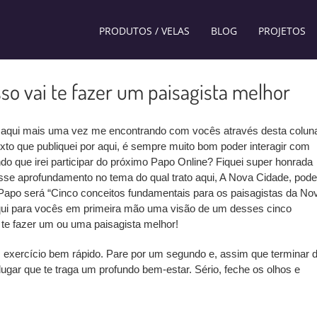
PRODUTOS / VELAS
BLOG
PROJETOS
sso vai te fazer um paisagista melhor
ar aqui mais uma vez me encontrando com vocês através desta colun
exto que publiquei por aqui, é sempre muito bom poder interagir com
ndo que irei participar do próximo Papo Online? Fiquei super honrada
sse aprofundamento no tema do qual trato aqui, A Nova Cidade, pod
Papo será “Cinco conceitos fundamentais para os paisagistas da No
aqui para vocês em primeira mão uma visão de um desses cinco
i te fazer um ou uma paisagista melhor!
um exercício bem rápido. Pare por um segundo e, assim que terminar 
lugar que te traga um profundo bem-estar. Sério, feche os olhos e