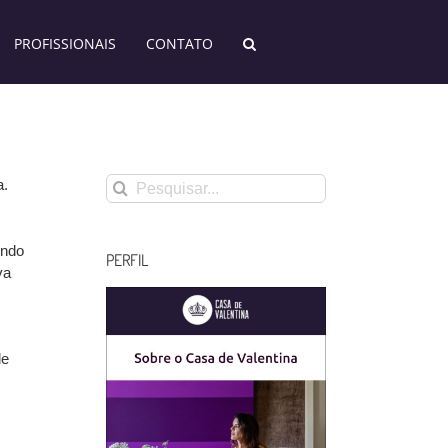
PROFISSIONAIS
CONTATO
Buscar
a.
resultados
para:
endo
PERFIL
va
de