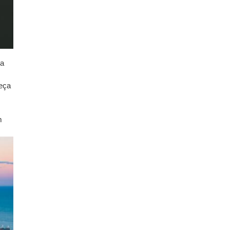
ca
,
meça
m