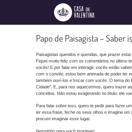
Ir
para
o
conteúdo
Papo de Paisagista – Saber i
Paisagistas queridos e queridas, que prazer est
Fiquei muito feliz com os comentários no último t
vocês! E por falar em interagir, vocês estão sabe
com o convite, estou bem animada de poder ter e
também ouví-los e trocar com vocês. O tema do 
Cidade”. E, para nos aquecermos, quero trazer 
conceitos. Não estou exagerando no título: ele va
Para falar sobre isso, quero te pedir para fazer 
ler essa frase, feche os seus olhos e imagine um 
procure imaginar esse lugar.
(tempinho para você imaginar)