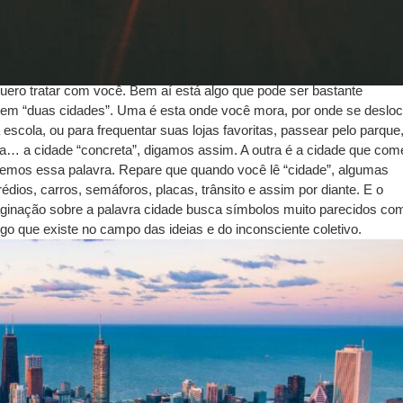
uero tratar com você. Bem aí está algo que pode ser bastante
issem “duas cidades”. Uma é esta onde você mora, por onde se deslo
a escola, ou para frequentar suas lojas favoritas, passear pelo parque
ia… a cidade “concreta”, digamos assim. A outra é a cidade que co
emos essa palavra. Repare que quando você lê “cidade”, algumas
ios, carros, semáforos, placas, trânsito e assim por diante. E o
aginação sobre a palavra cidade busca símbolos muito parecidos co
go que existe no campo das ideias e do inconsciente coletivo.