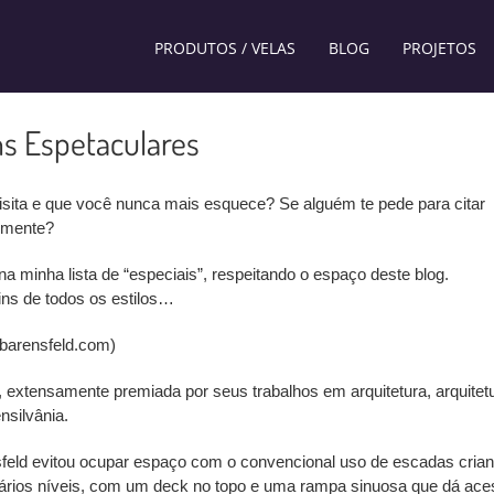
PRODUTOS / VELAS
BLOG
PROJETOS
ns Espetaculares
visita e que você nunca mais esquece? Se alguém te pede para citar
à mente?
minha lista de “especiais”, respeitando o espaço deste blog.
ins de todos os estilos…
//barensfeld.com)
, extensamente premiada por seus trabalhos em arquitetura, arquitet
nsilvânia.
sfeld evitou ocupar espaço com o convencional uso de escadas cria
ários níveis, com um deck no topo e uma rampa sinuosa que dá ace