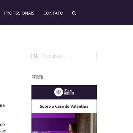
PROFISSIONAIS
CONTATO
Buscar
resultados
para:
PERFIL
ura
ndo
sso