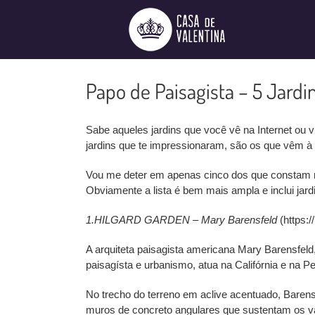
Ir
para
o
conteúdo
Papo de Paisagista – 5 Jardi
Sabe aqueles jardins que você vê na Internet ou 
jardins que te impressionaram, são os que vêm 
Vou me deter em apenas cinco dos que constam na 
Obviamente a lista é bem mais ampla e inclui jard
1.HILGARD GARDEN – Mary Barensfeld
(https:
A arquiteta paisagista americana Mary Barensfeld
paisagísta e urbanismo, atua na Califórnia e na Pe
No trecho do terreno em aclive acentuado, Baren
muros de concreto angulares que sustentam os v