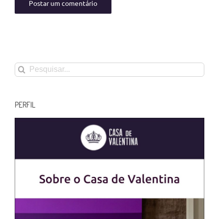
Buscar
resultados
para:
PERFIL