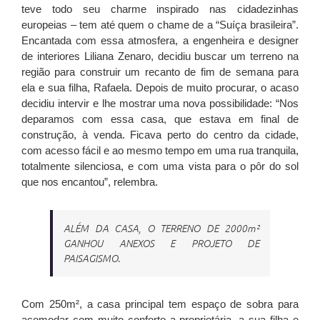
teve todo seu charme inspirado nas cidadezinhas
europeias – tem até quem o chame de a “Suíça brasileira”.
Encantada com essa atmosfera, a engenheira e designer
de interiores Liliana Zenaro, decidiu buscar um terreno na
região para construir um recanto de fim de semana para
ela e sua filha, Rafaela. Depois de muito procurar, o acaso
decidiu intervir e lhe mostrar uma nova possibilidade: “Nos
deparamos com essa casa, que estava em final de
construção, à venda. Ficava perto do centro da cidade,
com acesso fácil e ao mesmo tempo em uma rua tranquila,
totalmente silenciosa, e com uma vista para o pôr do sol
que nos encantou”, relembra.
ALÉM DA CASA, O TERRENO DE 2000m²
GANHOU ANEXOS E PROJETO DE
PAISAGISMO.
Com 250m², a casa principal tem espaço de sobra para
acomodar com muito conforto a proprietária, a sua filha e