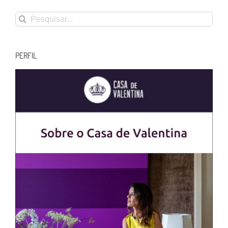
Buscar
resultados
para:
PERFIL