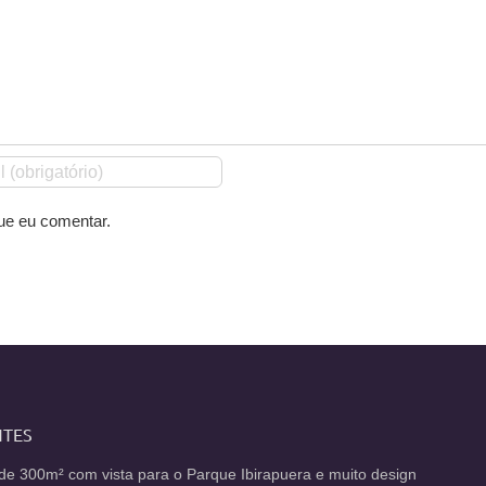
ue eu comentar.
NTES
de 300m² com vista para o Parque Ibirapuera e muito design