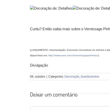
Curtiu? Então saiba mais sobre o
Vernissage Pinh
(LANÇAMENTO: Intermediação: Evenmob Consultoria de Imóveis Ltda 
disponíveis em:
http://www.even.com.br/vernissagepinheiros
)
Divulgação
08, outubro
|
Categories:
Decoração
,
Apartamentos
Deixar um comentário
Comentário