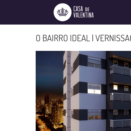
Ir
para
o
conteúdo
O BAIRRO IDEAL | VERNISS