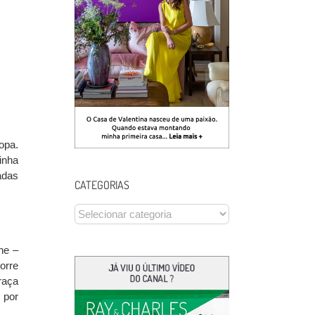
opa.
inha
adas
CATEGORIAS
CATEGORIAS
ne –
orre
raça
 por