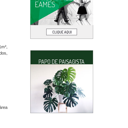
1m²,
dos,
área