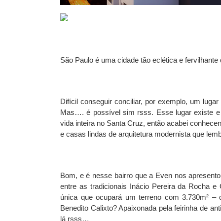
São Paulo é uma cidade tão eclética e fervilhante q
Difícil conseguir conciliar, por exemplo, um lug
Mas…. é possível sim rsss. Esse lugar existe e
vida inteira no Santa Cruz, então acabei conhece
e casas lindas de arquitetura modernista que lemb
Bom, e é nesse bairro que a Even nos apresent
entre as tradicionais Inácio Pereira da Rocha 
única que ocupará um terreno com 3.730m² – c
Benedito Calixto? Apaixonada pela feirinha de an
lá rsss…