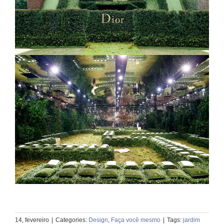
14, fevereiro
|
Categories:
Design
,
Faça você mesmo
|
Tags:
jardim