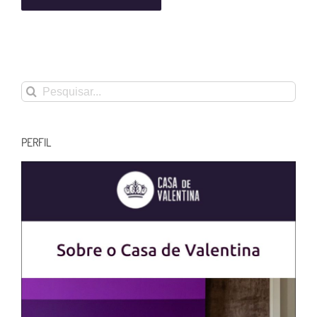
Buscar
resultados
para:
PERFIL