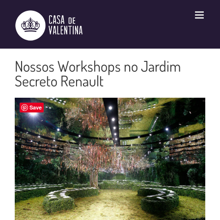
Ir
para
o
conteúdo
Nossos Workshops no Jardim
Secreto Renault
Save