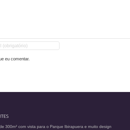
ue eu comentar.
NTES
de 300m² com vista para o Parque Ibirapuera e muito design