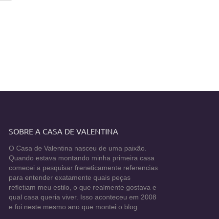
SOBRE A CASA DE VALENTINA
O Casa de Valentina nasceu de uma paixão.
Quando estava montando minha primeira casa
comecei a pesquisar freneticamente referencias
para entender exatamente quais peças
refletiam meu estilo, o que realmente gostava e
qual casa queria viver. Isso aconteceu em 2008
e foi neste mesmo ano que montei o blog.