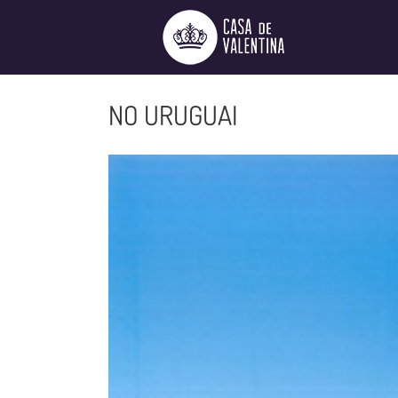
Ir
para
o
conteúdo
NO URUGUAI