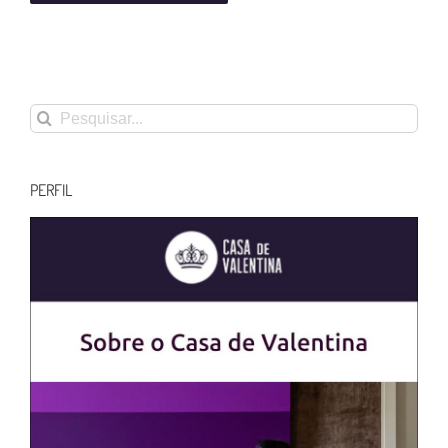
Buscar
resultados
para:
PERFIL