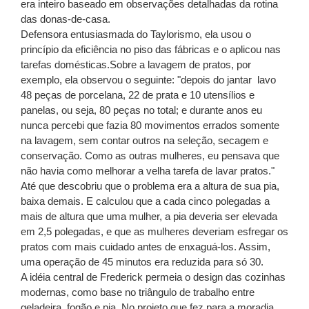
era inteiro baseado em observações detalhadas da rotina
das donas-de-casa.
Defensora entusiasmada do Taylorismo, ela usou o
princípio da eficiência no piso das fábricas e o aplicou nas
tarefas domésticas.Sobre a lavagem de pratos, por
exemplo, ela observou o seguinte: "depois do jantar lavo
48 peças de porcelana, 22 de prata e 10 utensílios e
panelas, ou seja, 80 peças no total; e durante anos eu
nunca percebi que fazia 80 movimentos errados somente
na lavagem, sem contar outros na seleção, secagem e
conservação. Como as outras mulheres, eu pensava que
não havia como melhorar a velha tarefa de lavar pratos."
Até que descobriu que o problema era a altura de sua pia,
baixa demais. E calculou que a cada cinco polegadas a
mais de altura que uma mulher, a pia deveria ser elevada
em 2,5 polegadas, e que as mulheres deveriam esfregar os
pratos com mais cuidado antes de enxaguá-los. Assim,
uma operação de 45 minutos era reduzida para só 30.
A idéia central de Frederick permeia o design das cozinhas
modernas, como base no triângulo de trabalho entre
geladeira, fogão e pia. No projeto que fez para a moradia