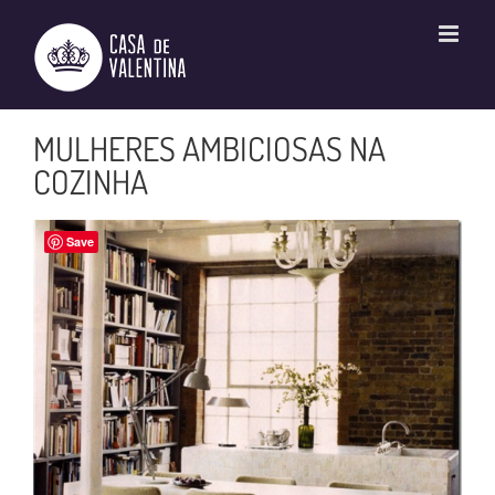
Ir
para
o
conteúdo
MULHERES AMBICIOSAS NA
COZINHA
Save