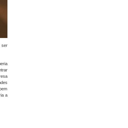
 ser
eria
trar
esa
ndes
 bem
ia a