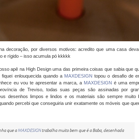
na decoração, por diversos motivos: acredito que uma casa deva
ico e rígido – isso acumula pó kkkkk
sso apê na High Design uma das primeira coisas que sabia que qu
E fiquei enlouquecida quando a
MAXDESIGN
topou o desafio de en
onhece eu vou te apresentar a marca, a
MAXDESIGN
é uma empr
província de Treviso, todas suas peças são assinadas por gra
eus desenhos limpos e lindos e os materiais são sempre muito
z quando percebi que conseguiria unir exatamente os móveis que quer
inha que a
MAXDESIGN
trabalha muito bem que é a Baba, desenhada