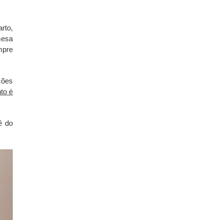
rto,
mesa
mpre
ções
to é
ê do