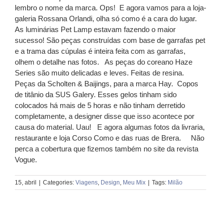
lembro o nome da marca. Ops!
E agora vamos para a loja-
galeria Rossana Orlandi, olha só como é a cara do lugar.
As luminárias Pet Lamp estavam fazendo o maior
sucesso! São peças construídas com base de garrafas pet
e a trama das cúpulas é inteira feita com as garrafas,
olhem o detalhe nas fotos.
As peças do coreano Haze
Series são muito delicadas e leves. Feitas de resina.
Peças da Scholten & Baijings, para a marca Hay.
Copos
de titânio da SUS Galery. Esses gelos tinham sido
colocados há mais de 5 horas e não tinham derretido
completamente, a designer disse que isso acontece por
causa do material. Uau!
E agora algumas fotos da livraria,
restaurante e loja Corso Como e das ruas de Brera.
Não
perca a cobertura que fizemos também no site da revista
Vogue.
15, abril
|
Categories:
Viagens
,
Design
,
Meu Mix
|
Tags:
Milão