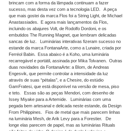
brincam com a forma da lâmpada continuam a fazer
sucesso, mas desta vez com a tecnologia LED.
A peça
que mais gostei da marca Flos foi a String Light, de Michael
Anastassiades.
E agora mais lançamentos da Flos,
incluindo os abajures Volt, de Rodolfo Dordoni, e os
embutidos The Running Magnet, que lembram delicadas
sancas de luz.
Luminárias interativas fizeram sucesso no
estande da marca FontanaArte, como a Lunaire, criada por
Ferréol Babin.
Essa abaixo é a Koho, uma luminária
recarregável e portátil, assinada por Mika Tolvanen.
Outras
duas novidades da FontanaArte: a Blom, de Andreas
Engesvik, que permite controlar a intensidade da luz
através de suas “pétalas”, e a Chesire, do estúdio
GamFratesi, que está disponível na versão de mesa, piso
e teto.
Essas são as peças Mendori, com desenho de
Issey Miyake para a Artemide.
Luminárias com uma
pegada bem artesanal e delicada neste estande, da Design
From Philippines.
Fios de metal que mais parecem linhas
na luminária Mesh, de Arik Levy para a Forestier.
De
longe elas parecem de papel, mas as luminárias Rituals