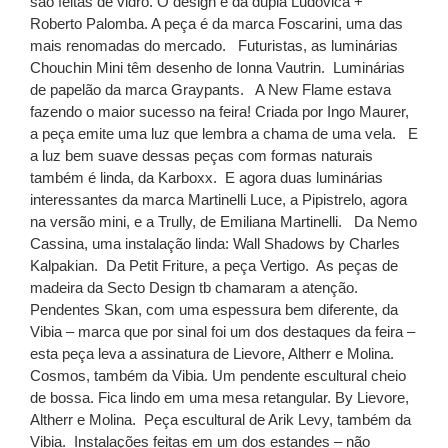
são feitas de vidro. O design é da dupla Ludovica +
Roberto Palomba. A peça é da marca Foscarini, uma das
mais renomadas do mercado.
Futuristas, as luminárias
Chouchin Mini têm desenho de Ionna Vautrin.
Luminárias
de papelão da marca Graypants.
A New Flame estava
fazendo o maior sucesso na feira! Criada por Ingo Maurer,
a peça emite uma luz que lembra a chama de uma vela.
E
a luz bem suave dessas peças com formas naturais
também é linda, da Karboxx.
E agora duas luminárias
interessantes da marca Martinelli Luce, a Pipistrelo, agora
na versão mini, e a Trully, de Emiliana Martinelli.
Da Nemo
Cassina, uma instalação linda: Wall Shadows by Charles
Kalpakian.
Da Petit Friture, a peça Vertigo.
As peças de
madeira da Secto Design tb chamaram a atenção.
Pendentes Skan, com uma espessura bem diferente, da
Vibia – marca que por sinal foi um dos destaques da feira –
esta peça leva a assinatura de Lievore, Altherr e Molina.
Cosmos, também da Vibia. Um pendente escultural cheio
de bossa. Fica lindo em uma mesa retangular. By Lievore,
Altherr e Molina.
Peça escultural de Arik Levy, também da
Vibia.
Instalações feitas em um dos estandes – não