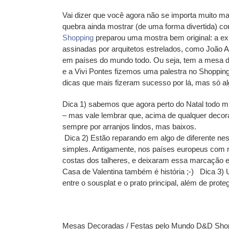
Vai dizer que você agora não se importa muito ma
quebra ainda mostrar (de uma forma divertida) 
Shopping
preparou uma mostra bem original: a ex
assinadas por arquitetos estrelados, como João A
em países do mundo todo. Ou seja, tem a mesa 
e a Vivi Pontes fizemos uma palestra no Shoppin
dicas que mais fizeram sucesso por lá, mas só a
Dica 1) sabemos que agora perto do Natal todo mu
– mas vale lembrar que, acima de qualquer decor
sempre por arranjos lindos, mas baixos.
Dica 2) Estão reparando em algo de diferente ne
simples. Antigamente, nos países europeus com m
costas dos talheres, e deixaram essa marcação e
Casa de Valentina também é história ;-)
Dica 3) U
entre o sousplat e o prato principal, além de prot
Mesas Decoradas / Festas pelo Mundo D&D Shopp