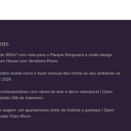
NTES
de 300m² com vista para o Parque Ibirapuera e muito design
Open House com Veridiana Peres
andes revela como o fazer manual deu forma ao seu ambiente na
 2026
contemporâneo com obras de arte e décor atemporal | Open
údio Glik de Interiores
de viagem: um apartamento cheio de história e garimpo | Open
udio Chez Morin