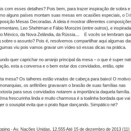
is com esses detalhes? Pois bem, para trazer inspiração de sobra e
como alguns países montam suas mesas em ocasiões especiais, o
D
posição Mesas Decoradas. A ideia é mostrar diferentes composiçõe
rmentano, Leo Shehtman e Fábio Morozini (entre outros), e inspirad
do México, da Nova Zelândia, da Rússia…
E vocês se lembram qu
g sobre o assunto? Pois é, resolvemos compartilhar aqui algumas da
lgumas viu pois vamos gravar um vídeo só essas dicas na prática.
ndo quer caprichar no arranjo principal da mesa – o que é super nat
ação, esta a conversa e o bem estar dos convidados, então, opte
sta mesa? Os talheres estão virados de cabeça para baixo! O motivo
onarquias, os anfitriões gravavam o brasão de suas famílias nas
xtosta para seus convidados notarem a importância daquela família.
ma frescurinha linda e muito charmosa é a toalinha bordada que vai
eger o sousplat evita que o prato fique dançando. Simpático né?
ing - Av. Nações Unidas, 12.555 Até 15 de dezembro de 2013 (11)