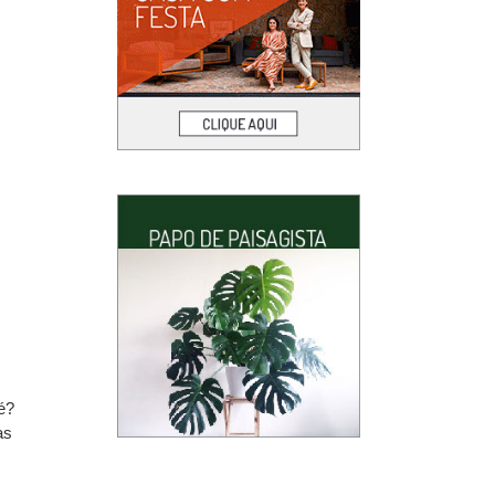
é?
as