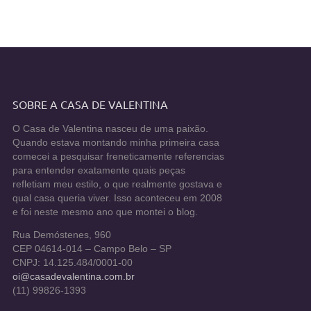
SOBRE A CASA DE VALENTINA
O Casa de Valentina nasceu de uma paixão.
Quando estava montando minha primeira casa
comecei a pesquisar freneticamente referencias
para entender exatamente quais peças
refletiam meu estilo, o que realmente gostava e
qual casa queria viver. Isso aconteceu em 2008
e foi neste mesmo ano que montei o blog.
Rua Demóstenes, 960
CEP 04614-014 – Campo Belo – SP
CNPJ: 14.125.484/0001-00
oi@casadevalentina.com.br
(11) 99826-1393