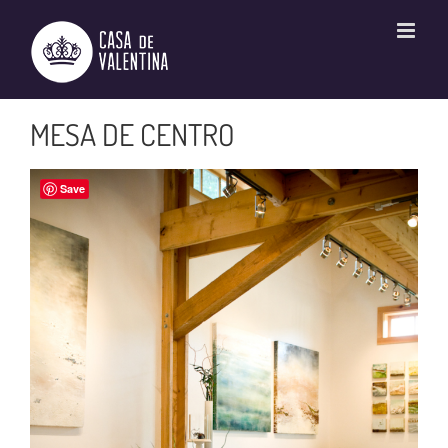
Ir
para
o
conteúdo
MESA DE CENTRO
Save